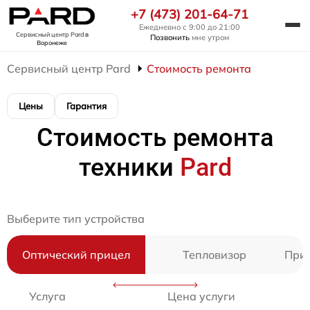
+7 (473) 201-64-71
Ежедневно с 9:00 до 21:00
Сервисный центр Pard
в
Позвонить
мне утром
Воронеже
Сервисный центр Pard
Стоимость ремонта
Цены
Гарантия
Стоимость ремонта
техники
Pard
Выберите тип устройства
Оптический прицел
Тепловизор
Приц
Услуга
Цена услуги