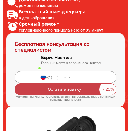
ремонт по желанию
Бесплатный выезд курьера
в день обращения
Срочный ремонт
тепловизионного прицела Pard от 35 минут
Бесплатная консультация со
специалистом
Борис Новиков
Главный мастер сервисного центра
Оставить заявку
Нажимая на кнопку "Оставить заявку" Вы соглашаетесь c
политикой
конфиденциальности