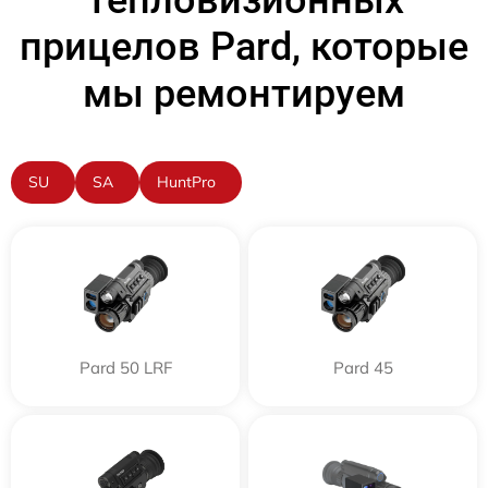
Тепловизионных
прицелов Pard, которые
мы ремонтируем
SU
SA
HuntPro
Pard 50 LRF
Pard 45