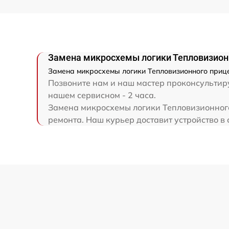
Ремонт электронно-лучевой трубки
Ремонт контроллеров
Замена микросхемы логики Тепловизионн
Замена микросхемы логики Тепловизионного прице
Восстановление питания
Позвоните нам и наш мастер проконсультиру
нашем сервисном - 2 часа.
Ремонт оптики
Замена микросхемы логики Тепловизионного
ремонта. Наш курьер доставит устройство в 
Ремонт датчика синхроимпульсов
Калибровка и настройка тепловизора
Ремонт встроенного дальнометра и
других устройств
Перепрошивка и обновление устройства