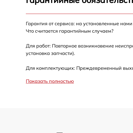
Не работает батарейный отсек
Разбита линза видоискателя (окуляр)
Гарантия от сервиса: на установленные нами
Что считается гарантийным случаем?
Ремонт разъема питания
Для работ: Повторное возникновение неиспр
установка запчасти).
Замена процессора CPU
Для комплектующих: Преждевременный выход 
Ремонт Wi-Fi модуля
Показать полностью
Ремонт и замена аккумулятора
Восстановление цепи питания
Замена дисплея