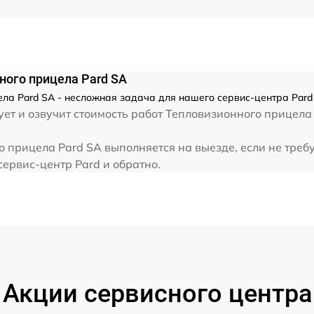
от 60 мин
от 60 мин
ого прицела Pard SA
ла Pard SA - несложная задача для нашего сервис-центра Pard
от 60 мин
ет и озвучит стоимость работ Тепловизионного прицела 
от 60 мин
 прицела Pard SA выполняется на выезде, если не треб
сервис-центр Pard и обратно.
от 60 мин
от 60 мин
от 60 мин
Акции сервисного центра
от 60 мин