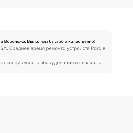
1300 р
1100 р
 в Воронеже. Выполним быстро и качественно!
800 р
SA. Среднее время ремонта устройств Pard в
2300 р
ует специального оборудования и сложного
2300 р
1200 р
1800 р
650 р